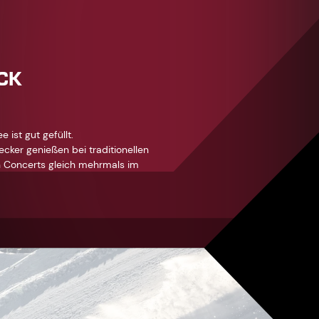
ICK
 ist gut gefüllt.
ecker genießen bei traditionellen
in Concerts gleich mehrmals im