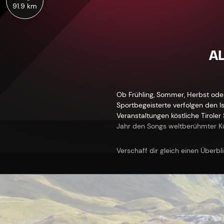
91.9 km
AL
Ob Frühling, Sommer, Herbst oder 
Sportbegeisterte verfolgen den Is
Veranstaltungen köstliche Tirole
Jahr den Songs weltberühmter Kü
Verschaff dir gleich einen Überbl