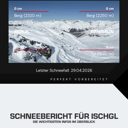
0 cm
0 cm
Berg (2320 m)
Berg (2250 m)
ISCHGL
SAMNAUN
0 cm
0 cm
Tal (1400 m)
Tal (1840 m)
Letzter Schneefall:
29.04.2026
PERFEKT VORBEREITET
SCHNEEBERICHT FÜR ISCHGL
DIE WICHTIGSTEN INFOS IM ÜBERBLICK