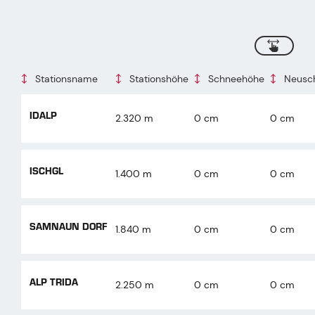
scrollen
Stationsname
Stationshöhe
Schneehöhe
Neusch
IDALP
2.320 m
0 cm
0 cm
ISCHGL
1.400 m
0 cm
0 cm
SAMNAUN DORF
1.840 m
0 cm
0 cm
ALP TRIDA
2.250 m
0 cm
0 cm