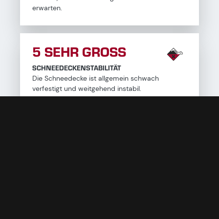
erwarten.
5 SEHR GROSS
SCHNEEDECKENSTABILITÄT
Die Schneedecke ist allgemein schwach
verfestigt und weitgehend instabil.
AUSLÖSEWAHRSCHEINLICHKEIT
Spontan sind viele große, mehrfach auch sehr
große Lawinen, auch in mäßig steilem Gelände
zu erwarten.
INFORMATIONEN