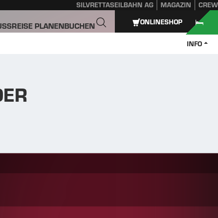
SILVRETTASEILBAHN AG
MAGAZIN
CREW
ONLINESHOP
USS
REISE PLANEN
BUCHEN
INFO
DER