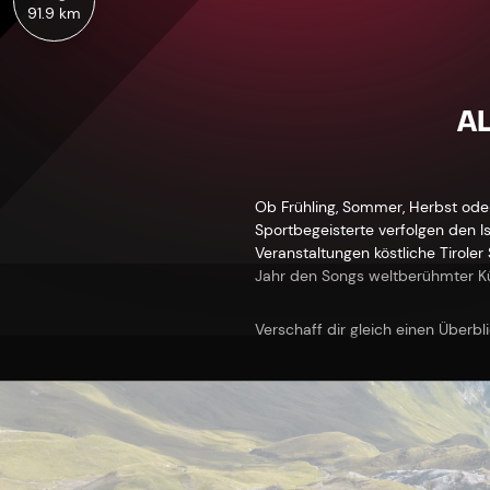
91.9 km
AL
Ob Frühling, Sommer, Herbst oder 
Sportbegeisterte verfolgen den Is
Veranstaltungen köstliche Tirole
Jahr den Songs weltberühmter Kü
Verschaff dir gleich einen Überbl