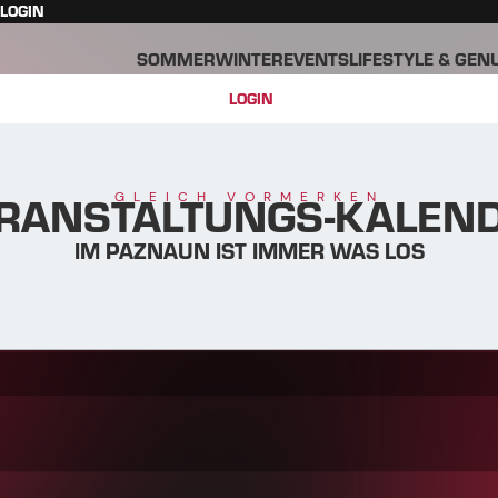
LOGIN
SOMMER
WINTER
EVENTS
LIFESTYLE & GEN
LOGIN
RANSTALTUNGS-KALEN
GLEICH VORMERKEN
IM PAZNAUN IST IMMER WAS LOS