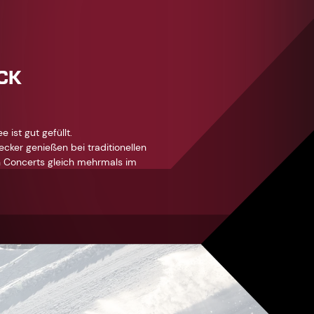
ICK
 ist gut gefüllt.
ecker genießen bei traditionellen
in Concerts gleich mehrmals im