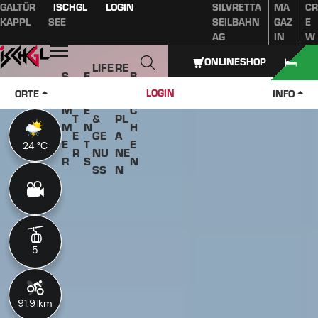
GALTÜR
ISCHGL
LOGIN
SILVRETTA
MA
CR
Inhaltsverzeichnis
Hauptinhalt
Inhaltsverzeichnis
Hauptnavigation
KAPPL
SEE
SEILBAHN
GAZ
E
AG
IN
W
Öffnen
ONLINESHOP
LIFE
RE
S
E
B
W
STY
IS
O
V
U
LOGIN
ORTE
INFO
IN
LE
E
M
E
C
T
&
PL
M
N
H
E
GE
A
E
T
E
24 °C
24 °C
R
NU
NE
R
S
N
SS
N
5
5
91.9 km
11