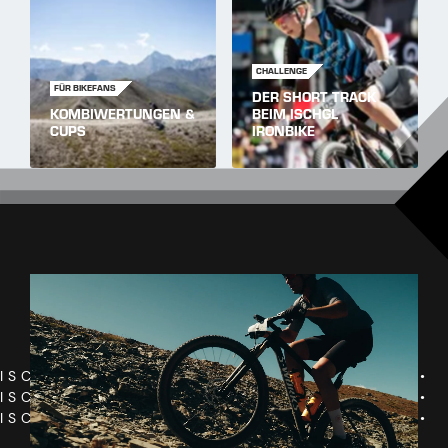
CHALLENGE
FÜR BIKEFANS
DER SHORT TRACK
KOMBIWERTUNGEN &
BEIM ISCHGL
CUPS
IRONBIKE
ISCHGL IRONBIKE • ISCHGL IRONBIKE •
ISCHGL IRONBIKE • ISCHGL IRONBIKE •
ISCHGL IRONBIKE • ISCHGL IRONBIKE •