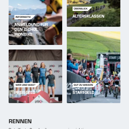
ÜBERBLICK
ALTERSKLASSEN
INFORMATIV
ANMELDUNG FÜR
DEN ISCHGL
IRONBIKE
WER UND WAS?
GUT ZU WISSEN
PREISGELD
STARTGELD
RENNEN