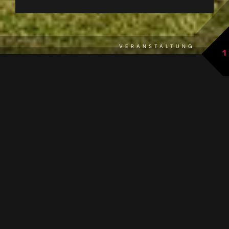
VERANSTALTUNG
1
Zur Übersicht
DAS EVENT IM ÜBERBLICK
Musiksonntag im Weiberhimml
Stimmung und Unterhaltung mit verschiedenen
Musikgruppen.