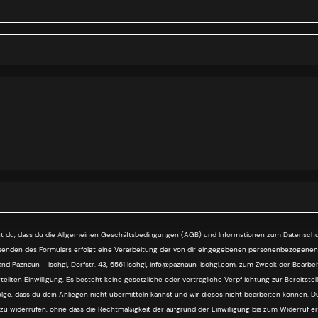
FELD
st du, dass du die Allgemeinen Geschäftsbedingungen (AGB) und Informationen zum Datenschu
bsenden des Formulars erfolgt eine Verarbeitung der von dir eingegebenen personenbezogene
nd Paznaun – Ischgl, Dorfstr. 43, 6561 Ischgl, info@paznaun-ischgl.com, zum Zweck der Bearbe
ilten Einwilligung. Es besteht keine gesetzliche oder vertragliche Verpflichtung zur Bereits
Folge, dass du dein Anliegen nicht übermitteln kannst und wir dieses nicht bearbeiten können. D
ng zu widerrufen, ohne dass die Rechtmäßigkeit der aufgrund der Einwilligung bis zum Widerruf e