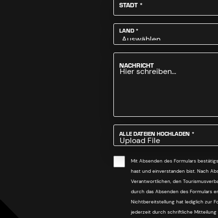
PFLICHTFELD
STADT
*
PFLICHTFELD
LAND
*
NACHRICHT
PFLICHT
ALLE DATEIEN HOCHLADEN
*
Upload File
Mit Absenden des Formulars bestätig
hast und einverstanden bist. Nach A
Verantwortlichen, den Tourismusverba
durch das Absenden des Formulars erte
Nichtbereitstellung hat lediglich zur 
jederzeit durch schriftliche Mitteilu