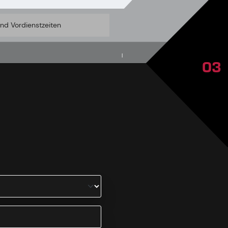
und Vordienstzeiten
|
03