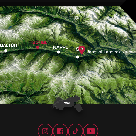
ISCHGL
GALTÜR
KAPPL
SEE
Bahnhof Landeck-Zams