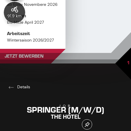
ab Ende Novembere 2026
Zeitraum
91.9 km
bis Mitte April 2027
Arbeitszeit
Wintersaison 2026/2027
Gehalt
JETZT BEWERBEN
nach Vereinbarung
1
Details
SPRINGER (M/W/D)
JOB
THE HOTEL