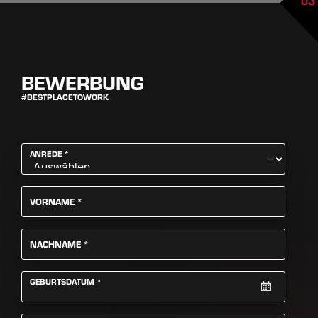
03
BEWERBUNG
#BESTPLACETOWORK
PFLICHTFELD
ANREDE
*
PFLICHTFELD
VORNAME
*
PFLICHTFELD
NACHNAME
*
PFLICHTFELD
GEBURTSDATUM
*