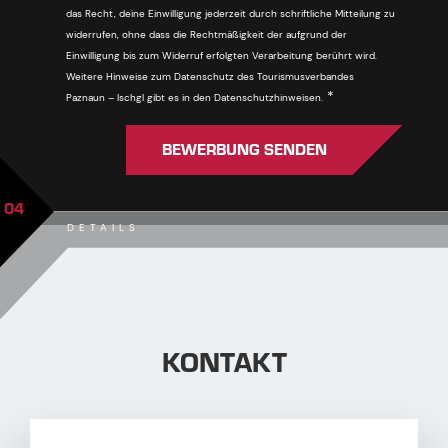
das Recht, deine Einwilligung jederzeit durch schriftliche Mitteilung zu
widerrufen, ohne dass die Rechtmäßigkeit der aufgrund der
Einwilligung bis zum Widerruf erfolgten Verarbeitung berührt wird.
Weitere Hinweise zum Datenschutz des Tourismusverbandes
Pflichtfeld
*
Paznaun – Ischgl gibt es in den Datenschutzhinweisen.
BEWERBUNG SENDEN
04
DETAILS
KONTAKT