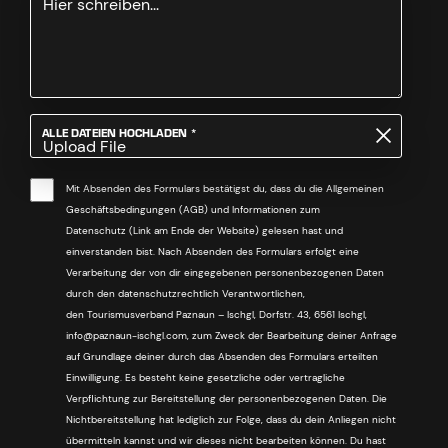
PFLICHTFELD
ALLE DATEIEN HOCHLADEN
*
Upload File
Mit Absenden des Formulars bestätigst du, dass du die Allgemeinen
Geschäftsbedingungen (AGB) und Informationen zum
Datenschutz (Link am Ende der Website) gelesen hast und
einverstanden bist. Nach Absenden des Formulars erfolgt eine
Verarbeitung der von dir eingegebenen personenbezogenen Daten
durch den datenschutzrechtlich Verantwortlichen,
den Tourismusverband Paznaun – Ischgl, Dorfstr. 43, 6561 Ischgl,
info@paznaun-ischgl.com, zum Zweck der Bearbeitung deiner Anfrage
auf Grundlage deiner durch das Absenden des Formulars erteilten
Einwilligung. Es besteht keine gesetzliche oder vertragliche
Verpflichtung zur Bereitstellung der personenbezogenen Daten. Die
Nichtbereitstellung hat lediglich zur Folge, dass du dein Anliegen nicht
übermitteln kannst und wir dieses nicht bearbeiten können. Du hast