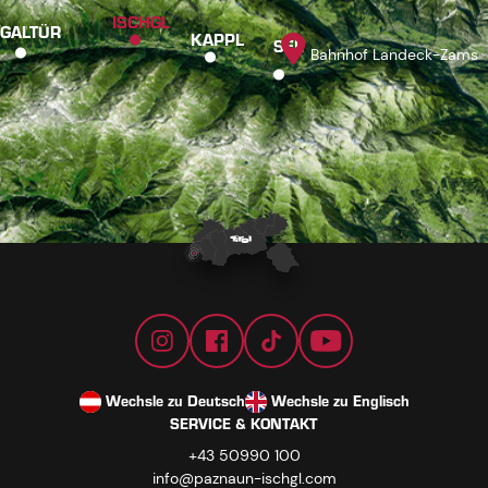
ISCHGL
GALTÜR
KAPPL
SEE
Bahnhof Landeck-Zams
Wechsle zu Deutsch
Wechsle zu Englisch
SERVICE & KONTAKT
+43 50990 100
info@paznaun-ischgl.com