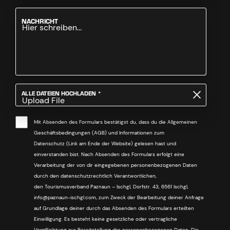
NACHRICHT
PFLICHTFELD
ALLE DATEIEN HOCHLADEN
*
Upload File
Mit Absenden des Formulars bestätigst du, dass du die Allgemeinen
Geschäftsbedingungen (AGB) und Informationen zum
Datenschutz (Link am Ende der Website) gelesen hast und
einverstanden bist. Nach Absenden des Formulars erfolgt eine
Verarbeitung der von dir eingegebenen personenbezogenen Daten
durch den datenschutzrechtlich Verantwortlichen,
den Tourismusverband Paznaun – Ischgl, Dorfstr. 43, 6561 Ischgl,
info@paznaun-ischgl.com, zum Zweck der Bearbeitung deiner Anfrage
auf Grundlage deiner durch das Absenden des Formulars erteilten
Einwilligung. Es besteht keine gesetzliche oder vertragliche
Verpflichtung zur Bereitstellung der personenbezogenen Daten. Die