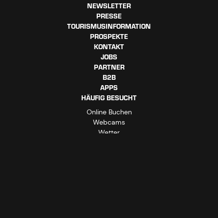
NEWSLETTER
PRESSE
TOURISMUSINFORMATION
PROSPEKTE
KONTAKT
JOBS
PARTNER
B2B
APPS
HÄUFIG BESUCHT
Online Buchen
Webcams
Wetter
Online Shop
Impressum
Datenschutzerklärung
AGBs
Barrierefreiheitserklärung
Vertrag widerrufen
Cookie-Einstellungen