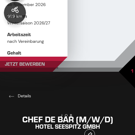
ab November 2026
Zeitraum
91.9 km
Wintersaison 2026/27
Arbeitszeit
nach Vereinbarung
Gehalt
Überdurchschnittlich nach
JETZT BEWERBEN
persönlicher Vereinbarung
1
Details
CHEF DE BAR (M/W/D)
JOB
HOTEL SEESPITZ GMBH