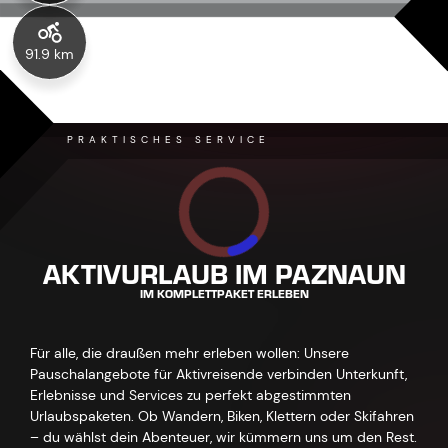
91.9 km
PRAKTISCHES SERVICE
AKTIVURLAUB IM PAZNAUN
IM KOMPLETTPAKET ERLEBEN
Für alle, die draußen mehr erleben wollen: Unsere
Pauschalangebote für Aktivreisende verbinden Unterkunft,
Erlebnisse und Services zu perfekt abgestimmten
Urlaubspaketen. Ob Wandern, Biken, Klettern oder Skifahren
– du wählst dein Abenteuer, wir kümmern uns um den Rest.