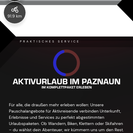
91.9 km
PRAKTISCHES SERVICE
AKTIVURLAUB IM PAZNAUN
IM KOMPLETTPAKET ERLEBEN
Für alle, die draußen mehr erleben wollen: Unsere
Pauschalangebote für Aktivreisende verbinden Unterkunft,
Erlebnisse und Services zu perfekt abgestimmten
Urlaubspaketen. Ob Wandern, Biken, Klettern oder Skifahren
– du wählst dein Abenteuer, wir kümmern uns um den Rest.