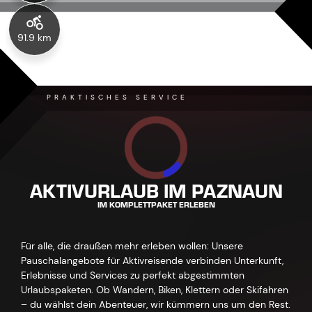
91.9 km
PRAKTISCHES SERVICE
AKTIVURLAUB IM PAZNAUN
IM KOMPLETTPAKET ERLEBEN
Für alle, die draußen mehr erleben wollen: Unsere
Pauschalangebote für Aktivreisende verbinden Unterkunft,
Erlebnisse und Services zu perfekt abgestimmten
Urlaubspaketen. Ob Wandern, Biken, Klettern oder Skifahren
– du wählst dein Abenteuer, wir kümmern uns um den Rest.