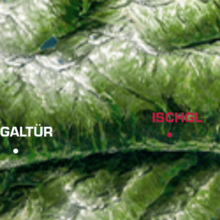
ISCHGL
GALTÜR