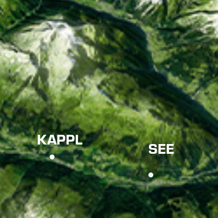
KAPPL
SEE