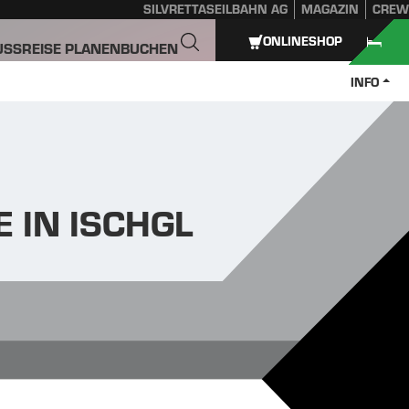
SILVRETTASEILBAHN AG
MAGAZIN
CREW
ONLINESHOP
USS
REISE PLANEN
BUCHEN
INFO
 IN ISCHGL