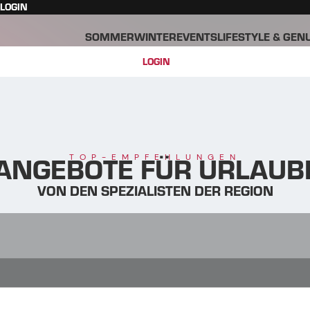
LOGIN
SOMMER
WINTER
EVENTS
LIFESTYLE & GEN
LOGIN
NGEBOTE FÜR URLAUBE
TOP-EMPFEHLUNGEN
VON DEN SPEZIALISTEN DER REGION