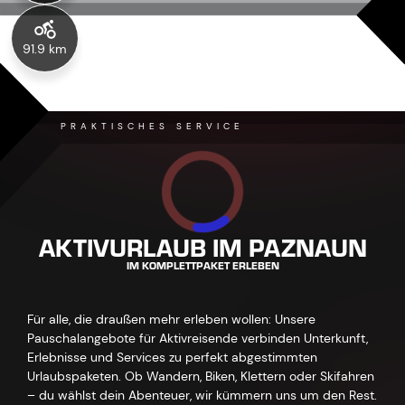
91.9 km
PRAKTISCHES SERVICE
AKTIVURLAUB IM PAZNAUN
IM KOMPLETTPAKET ERLEBEN
Für alle, die draußen mehr erleben wollen: Unsere
Pauschalangebote für Aktivreisende verbinden Unterkunft,
Erlebnisse und Services zu perfekt abgestimmten
Urlaubspaketen. Ob Wandern, Biken, Klettern oder Skifahren
– du wählst dein Abenteuer, wir kümmern uns um den Rest.