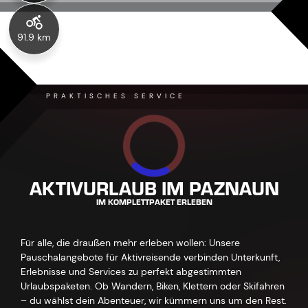
91.9 km
PRAKTISCHES SERVICE
AKTIVURLAUB IM PAZNAUN
IM KOMPLETTPAKET ERLEBEN
Für alle, die draußen mehr erleben wollen: Unsere
Pauschalangebote für Aktivreisende verbinden Unterkunft,
Erlebnisse und Services zu perfekt abgestimmten
Urlaubspaketen. Ob Wandern, Biken, Klettern oder Skifahren
– du wählst dein Abenteuer, wir kümmern uns um den Rest.