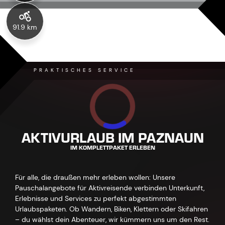
91.9 km
PRAKTISCHES SERVICE
AKTIVURLAUB IM PAZNAUN
IM KOMPLETTPAKET ERLEBEN
Für alle, die draußen mehr erleben wollen: Unsere
Pauschalangebote für Aktivreisende verbinden Unterkunft,
Erlebnisse und Services zu perfekt abgestimmten
Urlaubspaketen. Ob Wandern, Biken, Klettern oder Skifahren
– du wählst dein Abenteuer, wir kümmern uns um den Rest.