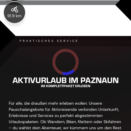
91.9 km
PRAKTISCHES SERVICE
AKTIVURLAUB IM PAZNAUN
IM KOMPLETTPAKET ERLEBEN
Für alle, die draußen mehr erleben wollen: Unsere
Pauschalangebote für Aktivreisende verbinden Unterkunft,
Erlebnisse und Services zu perfekt abgestimmten
Urlaubspaketen. Ob Wandern, Biken, Klettern oder Skifahren
– du wählst dein Abenteuer, wir kümmern uns um den Rest.