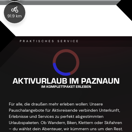
91.9 km
PRAKTISCHES SERVICE
AKTIVURLAUB IM PAZNAUN
IM KOMPLETTPAKET ERLEBEN
Für alle, die draußen mehr erleben wollen: Unsere
Pauschalangebote für Aktivreisende verbinden Unterkunft,
Erlebnisse und Services zu perfekt abgestimmten
Urlaubspaketen. Ob Wandern, Biken, Klettern oder Skifahren
– du wählst dein Abenteuer, wir kümmern uns um den Rest.