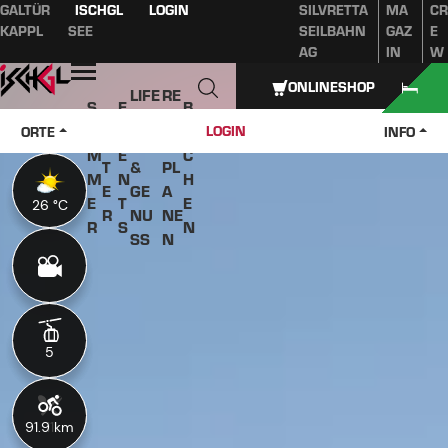
GALTÜR
ISCHGL
LOGIN
SILVRETTA
MA
CR
Inhaltsverzeichnis
Hauptinhalt
Inhaltsverzeichnis
Hauptnavigation
KAPPL
SEE
SEILBAHN
GAZ
E
AG
IN
W
Öffnen
ONLINESHOP
LIFE
RE
S
E
B
W
STY
IS
O
V
U
LOGIN
ORTE
INFO
IN
LE
E
M
E
C
T
&
PL
M
N
H
E
GE
A
E
T
E
26 °C
26 °C
R
NU
NE
R
S
N
SS
N
5
5
91.9 km
11