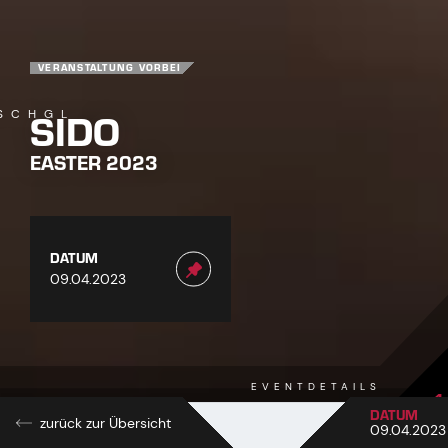
VERANSTALTUNG VORBEI
SIDO
SCHGL
EASTER 2023
DATUM
09.04.2023
EVENTDETAILS
1
DATUM
zurück zur Übersicht
09.04.2023