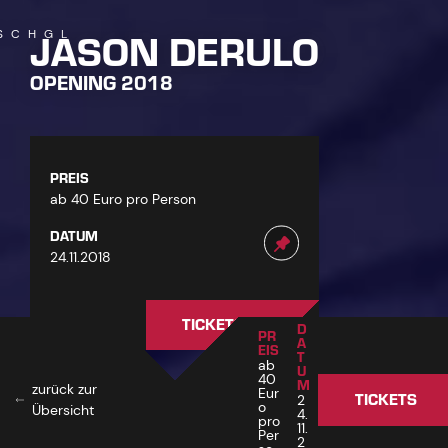
JASON DERULO
SCHGL
OPENING 2018
PREIS
ab 40 Euro pro Person
DATUM
24.11.2018
TICKETS
D
PR
A
EIS
T
ab
U
40
M
zurück zur
Eur
TICKETS
2
o
Übersicht
4.
EVENTDETAILS
pro
1
11.
Per
2