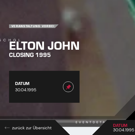
VERANSTALTUNG VORBEI
ELTON JOHN
SCHGL
CLOSING 1995
DATUM
30.04.1995
EVENTDETAILS
DATUM
1
zurück zur Übersicht
30.04.1995