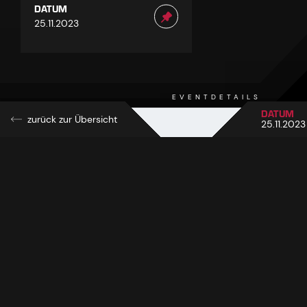
DATUM
25.11.2023
EVENTDETAILS
1
DATUM
zurück zur Übersicht
25.11.2023
Die Wintersaison in Ischgl ist eröffnet! Am 25. November
2023 sorgten dicke Schneeflocken und eine gut gelaunte
Demi Lovato beim „Top of the Mountain Opening
Concert“ für einen spektakulären Saisonauftakt mit
15.500 begeisterten Wintersportlern. Die eventreiche
Skisaison geht in Ischgl bis zum 1. Mai 2024.