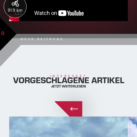
91.9 km
0
MEHR BEITRÄGE
VORGESCHLAGENE ARTIKEL
INTERESSE?
JETZT WEITERLESEN