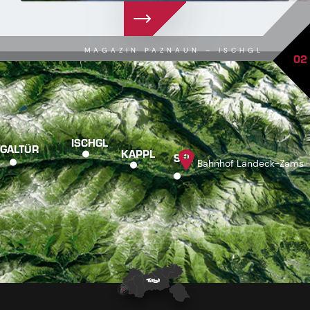
MAGAZIN PAZNAUN – ISCHGL
02
ISCHGL
GALTÜR
KAPPL
SEE
Bahnhof Landeck-Zams