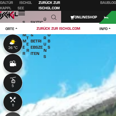
GALTÜR
ISCHGL
ZURÜCK ZUR
BAUBLOG
Inhaltsverzeichnis
Hauptinhalt
Inhaltsverzeichnis
Hauptnavigation
KAPPL
SEE
ISCHGL.COM
Öffnen
ONLINESHOP
Ü
S
SKITIC
W
B
O
KETS
J
ZURÜCK ZUR ISCHGL.COM
ORTE
INFO
IN
E
M
&
O
T
R
M
BETRI
B
E
U
E
EBSZE
S
26 °C
26 °C
R
N
R
ITEN
S
5
5
11
11