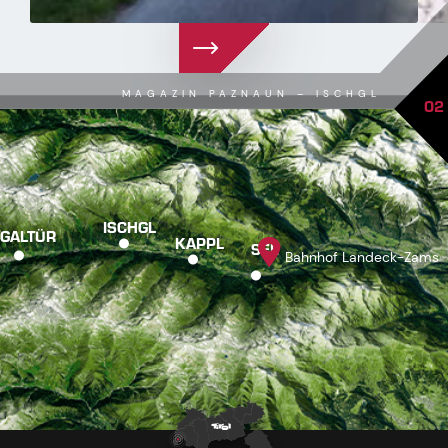
MAGAZIN PAZNAUN – ISCHGL
02
ISCHGL
GALTÜR
KAPPL
SEE
Bahnhof Landeck-Zams