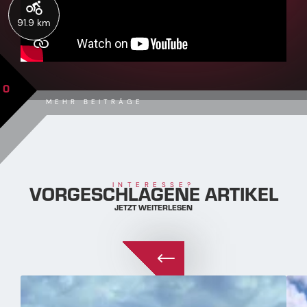
91.9 km
0
MEHR BEITRÄGE
VORGESCHLAGENE ARTIKEL
INTERESSE?
JETZT WEITERLESEN