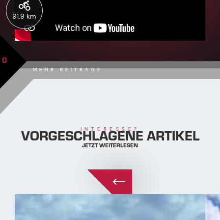
91.9 km
0
MEHR BEITRÄGE
VORGESCHLAGENE ARTIKEL
INTERESSE?
JETZT WEITERLESEN