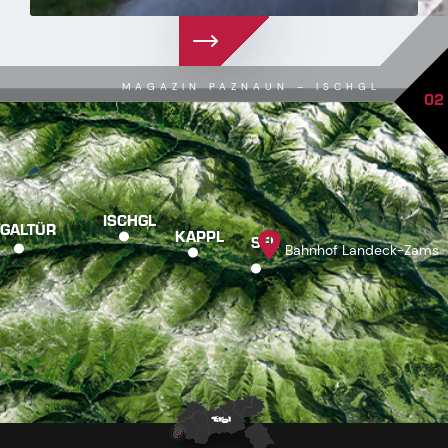
MAGAZIN PAZNAUN – ISCHGL
02
ISCHGL
GALTÜR
KAPPL
SEE
Bahnhof Landeck-Zams