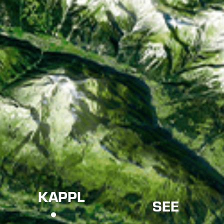
KAPPL
SEE