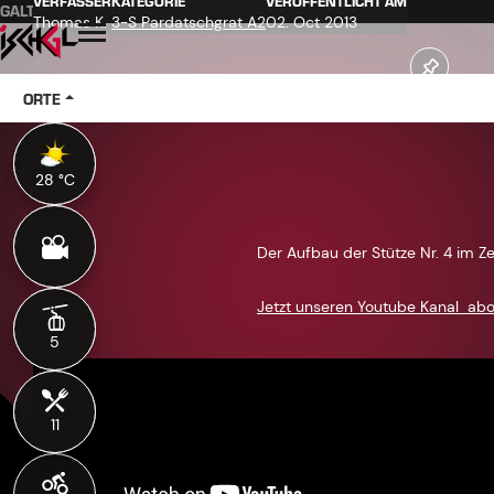
VERFASSER
KATEGORIE
VERÖFFENTLICHT AM
GALTÜR
ISCHGL
KAPPL
SEE
Inhaltsverzeichnis
Hauptinhalt
Inhaltsverzeichnis
Hauptnavigation
Thomas K.
3-S Pardatschgrat A2
02. Oct 2013
Öffnen
ORTE
28 °C
28 °C
Der Aufbau der Stütze Nr. 4 im Zei
Jetzt unseren Youtube Kanal ab
5
5
11
11