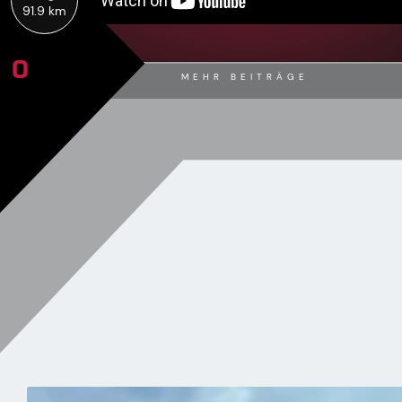
91.9 km
0
MEHR BEITRÄGE