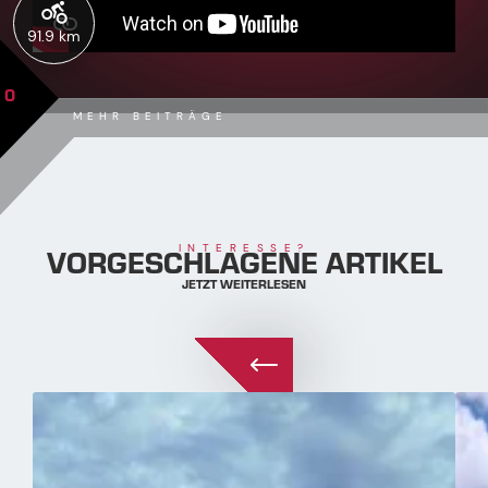
91.9 km
0
MEHR BEITRÄGE
VORGESCHLAGENE ARTIKEL
INTERESSE?
JETZT WEITERLESEN