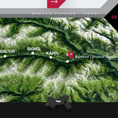
MAGAZIN PAZNAUN – ISCHGL
02
ISCHGL
GALTÜR
KAPPL
SEE
Bahnhof Landeck-Zams