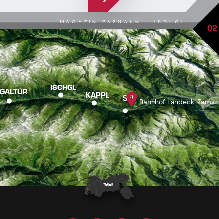
MAGAZIN PAZNAUN – ISCHGL
02
ISCHGL
GALTÜR
KAPPL
SEE
Bahnhof Landeck-Zams