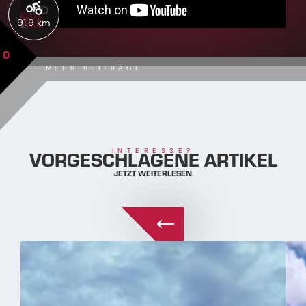
91.9 km
0
MEHR BEITRÄGE
VORGESCHLAGENE ARTIKEL
INTERESSE?
JETZT WEITERLESEN