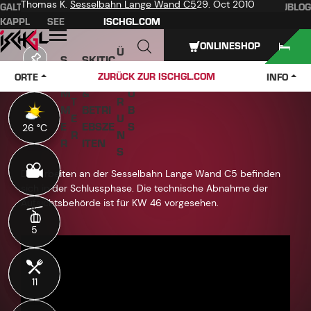
Thomas K.
Sesselbahn Lange Wand C5
29. Oct 2010
GALTÜR
ISCHGL
ZURÜCK ZUR
BAUBLOG
Inhaltsverzeichnis
Hauptinhalt
Inhaltsverzeichnis
Hauptnavigation
KAPPL
SEE
ISCHGL.COM
Öffnen
ONLINESHOP
Ü
S
SKITIC
W
B
O
KETS
J
ZURÜCK ZUR ISCHGL.COM
ORTE
INFO
IN
E
M
&
O
T
R
M
BETRI
B
E
U
E
EBSZE
S
26 °C
26 °C
R
N
R
ITEN
S
Die Arbeiten an der Sesselbahn Lange Wand C5 befinden
sich in der Schlussphase. Die technische Abnahme der
Aufsichtsbehörde ist für KW 46 vorgesehen.
5
5
11
11