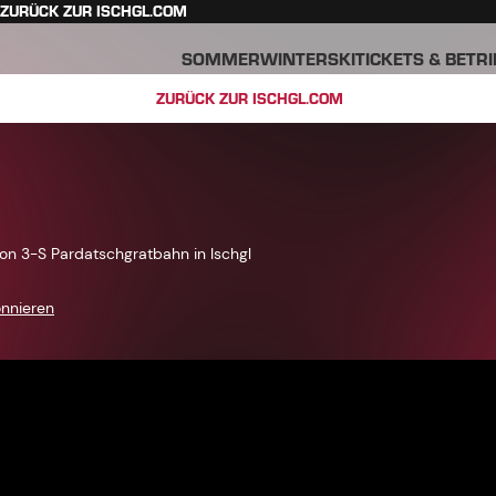
ZURÜCK ZUR ISCHGL.COM
SOMMER
WINTER
SKITICKETS & BETR
ZURÜCK ZUR ISCHGL.COM
ion 3-S Pardatschgratbahn in Ischgl
onnieren