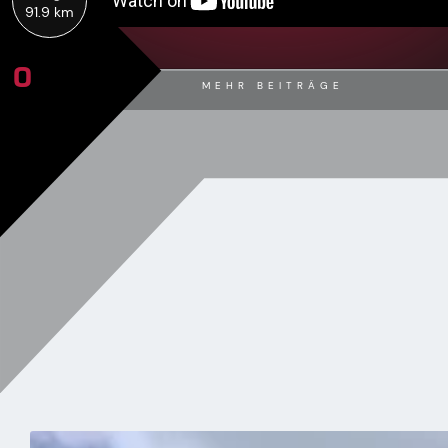
91.9 km
0
MEHR BEITRÄGE