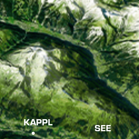
KAPPL
SEE