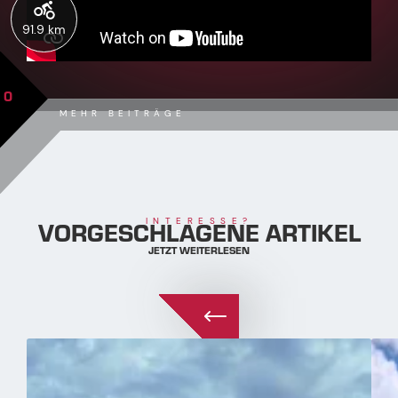
91.9 km
0
MEHR BEITRÄGE
VORGESCHLAGENE ARTIKEL
INTERESSE?
JETZT WEITERLESEN