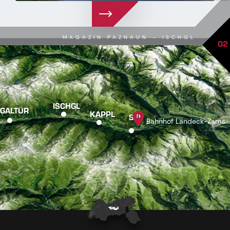
MAGAZIN PAZNAUN – ISCHGL
02
ISCHGL
GALTÜR
KAPPL
SEE
Bahnhof Landeck-Zams