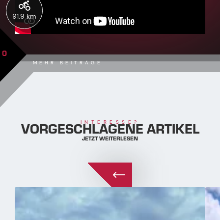
91.9 km
0
MEHR BEITRÄGE
VORGESCHLAGENE ARTIKEL
INTERESSE?
JETZT WEITERLESEN