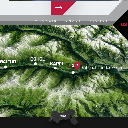
MAGAZIN PAZNAUN – ISCHGL
02
ISCHGL
GALTÜR
KAPPL
SEE
Bahnhof Landeck-Zams