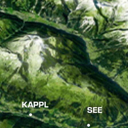
KAPPL
SEE