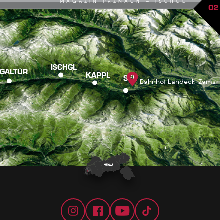
MAGAZIN PAZNAUN – ISCHGL
02
ISCHGL
GALTÜR
KAPPL
SEE
Bahnhof Landeck-Zams