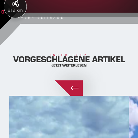
91.9 km
0
MEHR BEITRÄGE
VORGESCHLAGENE ARTIKEL
INTERESSE?
JETZT WEITERLESEN