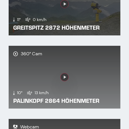
Link
11°
0 km/h
GREITSPITZ 2872 HÖHENMETER
360° Cam
Link
10°
13 km/h
PALINKOPF 2864 HÖHENMETER
Webcam