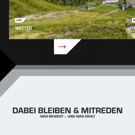
LIVE
B
WETTER
U
DABEI BLEIBEN & MITREDEN
WAS BEWEGT – UND WAS ZÄHLT