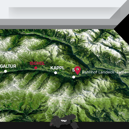
ISCHGL
GALTÜR
KAPPL
SEE
Bahnhof Landeck-Zams