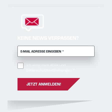
KEINE NEWS VERPASSEN?
PFLICHTFELD
E-MAIL ADRESSE EINGEBEN
*
Ich akzeptiere
AGBs
und ​​​​​​​
Pflichtfeld
Datenschutzbestimmungen
.
*
JETZT ANMELDEN!