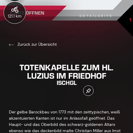
KARTE ÖFFNEN
121.1 km
DETAILSEITE
1
Zurück zur Übersicht
TOTENKAPELLE ZUM HL.
LUZIUS IM FRIEDHOF
ISCHGL
Der gelbe Barockbau von 1773 mit den zeittypischen, weiß
akzentuierten Kanten ist nur im Anlassfall geöffnet. Das
Haupt- und das Oberbild des schwarz-goldenen Altars
ebenso wie das deckenbild malte Christian Miller aus Imst