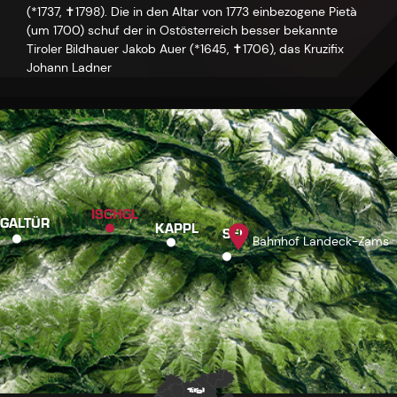
(*1737, ✝1798). Die in den Altar von 1773 einbezogene Pietà
(um 1700) schuf der in Ostösterreich besser bekannte
Tiroler Bildhauer Jakob Auer (*1645, ✝1706), das Kruzifix
Johann Ladner
ISCHGL
GALTÜR
KAPPL
SEE
Bahnhof Landeck-Zams