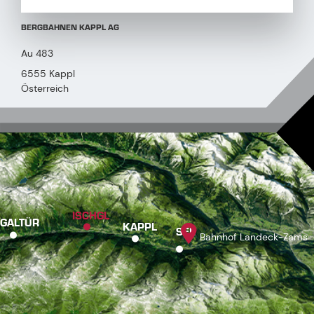
BERGBAHNEN KAPPL AG
Au 483
6555 Kappl
Österreich
ISCHGL
GALTÜR
KAPPL
SEE
Bahnhof Landeck-Zams