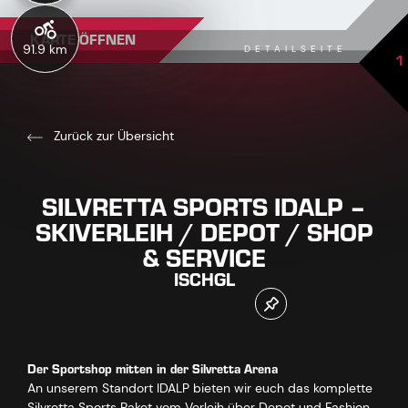
KARTE ÖFFNEN
91.9 km
DETAILSEITE
1
Zurück zur Übersicht
SILVRETTA SPORTS IDALP –
SKIVERLEIH / DEPOT / SHOP
& SERVICE
ISCHGL
Der Sportshop mitten in der Silvretta Arena
An unserem Standort IDALP bieten wir euch das komplette
Silvretta Sports Paket vom Verleih über Depot und Fashion