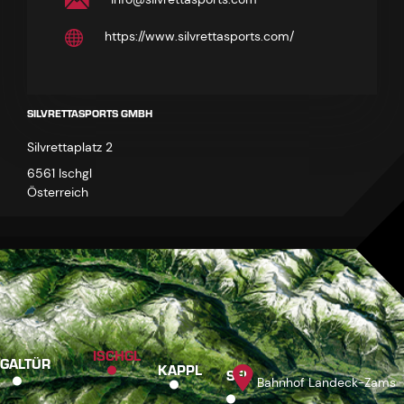
https://www.silvrettasports.com/
SILVRETTASPORTS GMBH
Silvrettaplatz 2
6561 Ischgl
Österreich
ISCHGL
GALTÜR
KAPPL
SEE
Bahnhof Landeck-Zams