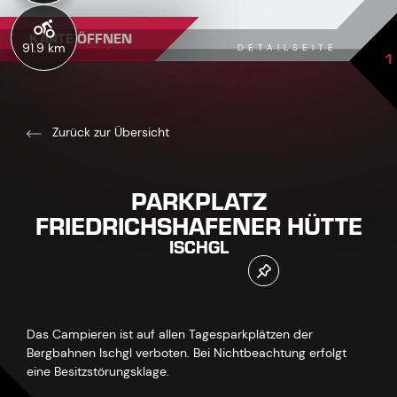
KARTE ÖFFNEN
91.9 km
DETAILSEITE
1
Zurück zur Übersicht
PARKPLATZ
FRIEDRICHSHAFENER HÜTTE
ISCHGL
Das Campieren ist auf allen Tagesparkplätzen der
Bergbahnen Ischgl verboten. Bei Nichtbeachtung erfolgt
eine Besitzstörungsklage.