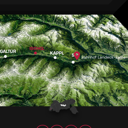
ISCHGL
GALTÜR
KAPPL
SEE
Bahnhof Landeck-Zams