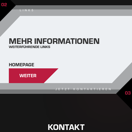
02
LINKS
MEHR INFORMATIONEN
WEITERFÜHRENDE LINKS
HOMEPAGE
WEITER
JETZT KONTAKTIEREN
03
KONTAKT