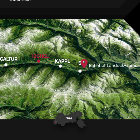
ISCHGL
GALTÜR
KAPPL
SEE
Bahnhof Landeck-Zams