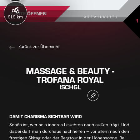
KARTE ÖFFNEN
91.9 km
DETAILSEITE
1
Zurück zur Übersicht
MASSAGE & BEAUTY -
TROFANA ROYAL
ISCHGL
DAMIT CHARISMA SICHTBAR WIRD
Schön ist, wer sein inneres Leuchten nach außen trägt. Und
dabei darf man durchaus nachhelfen – vor allem nach dem
frostigen Skitag oder der Bergtour in der Höhensonne. Bei