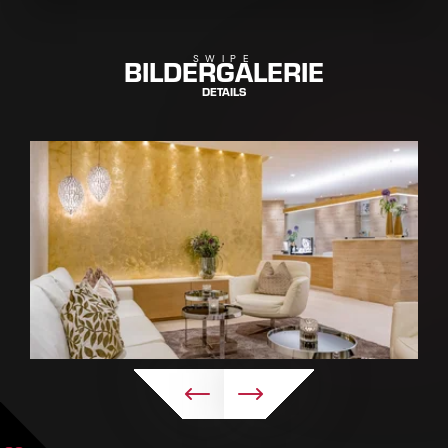
BILDERGALERIE
SWIPE
DETAILS