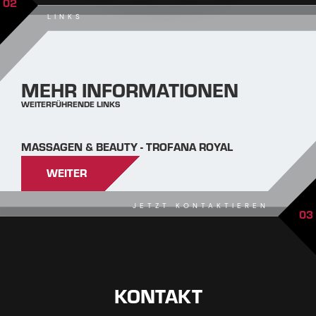
02
LINKS
MEHR INFORMATIONEN
WEITERFÜHRENDE LINKS
MASSAGEN & BEAUTY - TROFANA ROYAL
WEITER
JETZT KONTAKTIEREN
03
KONTAKT