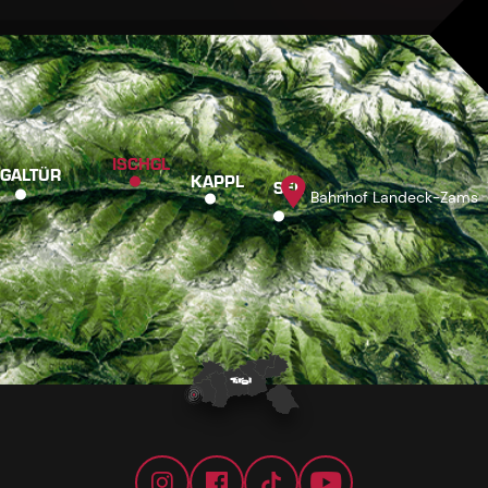
ISCHGL
GALTÜR
KAPPL
SEE
Bahnhof Landeck-Zams