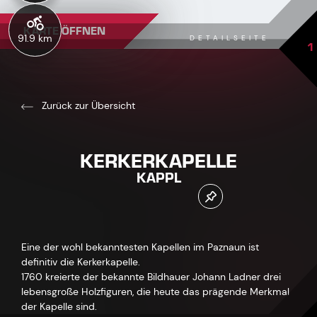
KARTE ÖFFNEN
91.9 km
DETAILSEITE
1
Zurück zur Übersicht
KERKERKAPELLE
KAPPL
Eine der wohl bekanntesten Kapellen im Paznaun ist
definitiv die Kerkerkapelle.
1760 kreierte der bekannte Bildhauer Johann Ladner drei
lebensgroße Holzfiguren, die heute das prägende Merkmal
der Kapelle sind.