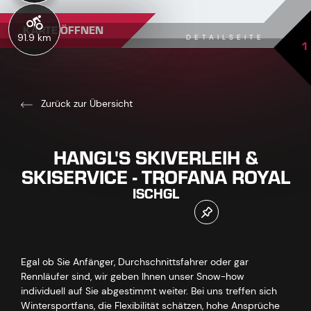
KARTE ÖFFNEN
91.9 km
DETAILSEITE
1
Zurück zur Übersicht
HANGL'S SKIVERLEIH &
SKISERVICE - TROFANA ROYAL
ISCHGL
Egal ob Sie Anfänger, Durchschnittsfahrer oder gar
Rennläufer sind, wir geben Ihnen unser Snow-how
individuell auf Sie abgestimmt weiter. Bei uns treffen sich
Wintersportfans, die Flexibilität schätzen, hohe Ansprüche