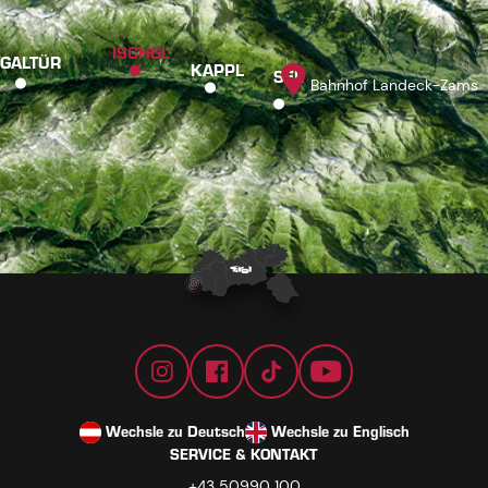
ISCHGL
GALTÜR
KAPPL
SEE
Bahnhof Landeck-Zams
Wechsle zu Deutsch
Wechsle zu Englisch
SERVICE & KONTAKT
+43 50990 100