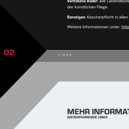
Verbotene Köder:
alle Lebendköde
der künstlichen Fliege
Sonstiges:
Kescherpflicht in alle
Weitere Informationen unter:
http
02
LINKS
MEHR INFORMA
WEITERFÜHRENDE LINKS