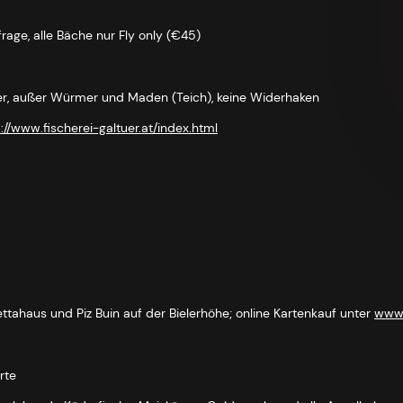
alle Bäche nur Fly only (€45)
r, außer Würmer und Maden (Teich), keine Widerhaken
://www.fischerei-galtuer.at/index.html
lvrettahaus und Piz Buin auf der Bielerhöhe; online Kartenkauf unter
www.
rte