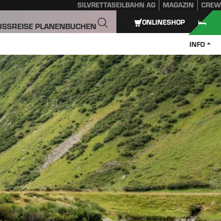
SILVRETTASEILBAHN AG
MAGAZIN
CREW
ONLINESHOP
USS
REISE PLANEN
BUCHEN
INFO