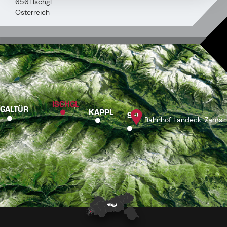
6561 Ischgl
Österreich
ISCHGL
GALTÜR
KAPPL
SEE
Bahnhof Landeck-Zams