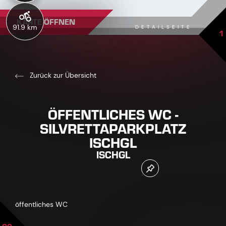
KARTE ÖFFNEN
91.9 km
DETAILSEITE
1
Zurück zur Übersicht
ÖFFENTLICHES WC -
SILVRETTAPARKPLATZ
ISCHGL
ISCHGL
öffentliches WC