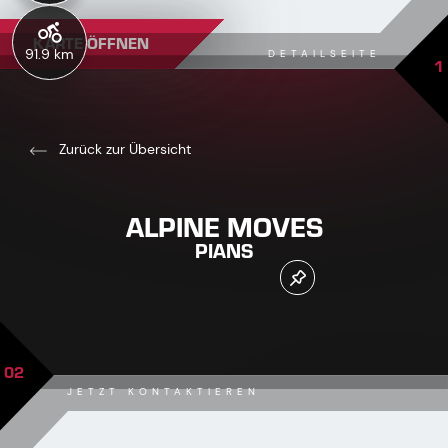
KARTE ÖFFNEN
91.9 km
DETAILSEITE
1
Zurück zur Übersicht
ALPINE MOVES
PIANS
02
JETZT KONTAKTIEREN