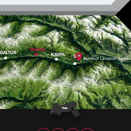
ISCHGL
GALTÜR
KAPPL
SEE
Bahnhof Landeck-Zams