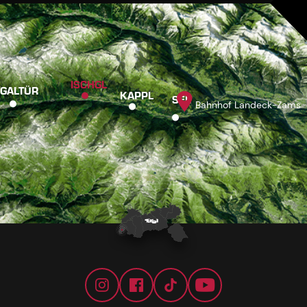
ISCHGL
GALTÜR
KAPPL
SEE
Bahnhof Landeck-Zams