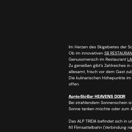
Im Herzen des Skigebietes der Sc
Ob im innovativen
SB RESTAURA
Genussmensch im Restaurant
L
Zu genießen gibt’s Zahlreiches in 
allesamt, frisch vor dem Gast zub
Die kulinarischen Höhepunkte i
offen.
Après-Ski-Bar HEAVENS DOOR
Bei strahlendem Sonnenschein is
Sonne tanken möchte oder zum Ap
Das ALP TRIDA befindet sich in u
N1 Flimsattelbahn (Verbindung nac