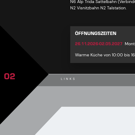
N6 Alp Trida Sattelbahn (Verbi
N2 Visnitzbahn N2 Talstation.
ÖFFNUNGSZEITEN
26.11.2026-02.05.2027
Mont
Warme Küche von 10:00 bis 16
02
LINKS