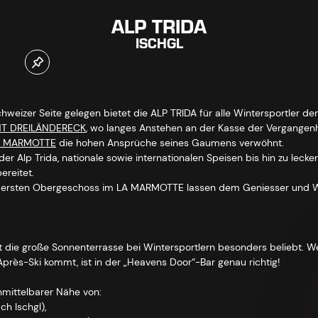
ALP TRIDA
ISCHGL
hweizer Seite gelegen bietet die ALP TRIDA für alle Wintersportler d
NT DREILÄNDERECK
, wo langes Anstehen an der Kasse der Vergangenh
A MARMOTTE
die hohen Ansprüche seines Gaumens verwöhnt.
der Alp Trida, nationale sowie internationalen Speisen bis hin zu lecke
ereitet.
m ersten Obergeschoss im LA MARMOTTE lassen dem Geniesser und 
t die große Sonnenterrasse bei Wintersportlern besonders beliebt.
rès-Ski kommt, ist in der „Heavens Door“-Bar genau richtig!
nmittelbarer Nähe von:
h Ischgl),