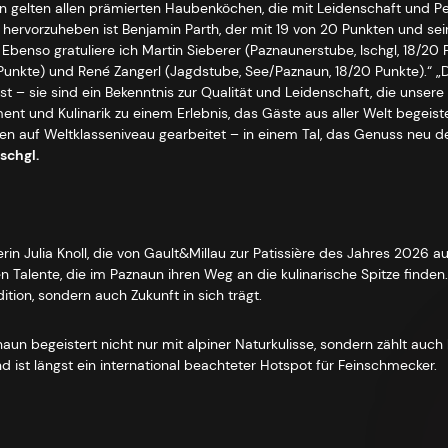
 gelten allen prämierten Haubenköchen, die mit Leidenschaft und Perf
ervorzuheben ist Benjamin Parth, der mit 19 von 20 Punkten und sein
Ebenso gratuliere ich Martin Sieberer (Paznaunerstube, Ischgl, 18/20 
0 Punkte) und René Zangerl (Jagdstube, See/Paznaun, 18/20 Punkte).“
st – sie sind ein Bekenntnis zur Qualität und Leidenschaft, die unser
ent und Kulinarik zu einem Erlebnis, das Gäste aus aller Welt begeiste
en auf Weltklasseniveau gearbeitet – in einem Tal, das Genuss neu def
schgl.
rin Julia Knoll, die von Gault&Millau zur Patissière des Jahres 2026 a
en Talente, die im Paznaun ihren Weg an die kulinarische Spitze finden.
ition, sondern auch Zukunft in sich trägt.
znaun begeistert nicht nur mit alpiner Naturkulisse, sondern zählt auc
 ist längst ein international beachteter Hotspot für Feinschmecker.