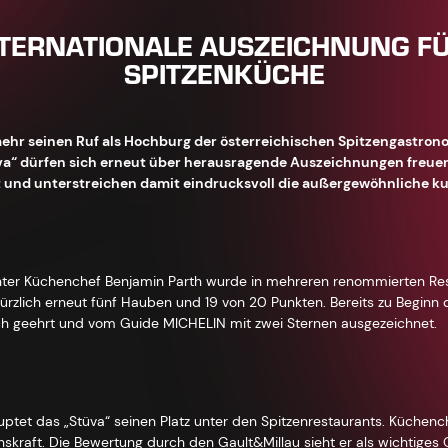
NTERNATIONALE AUSZEICHNUNG FÜ
SPITZENKÜCHE
ehr seinen Ruf als Hochburg der österreichischen Spitzengastron
va“ dürfen sich erneut über herausragende Auszeichnungen freuen
nd unterstreichen damit eindrucksvoll die außergewöhnliche kuli
nter Küchenchef Benjamin Parth wurde in mehreren renommierten Res
kürzlich erneut fünf Hauben und 19 von 20 Punkten. Bereits zu Beginn
ch geehrt und vom Guide MICHELIN mit zwei Sternen ausgezeichnet.
uptet das „Stüva“ seinen Platz unter den Spitzenrestaurants. Küchenc
nskraft. Die Bewertung durch den Gault&Millau sieht er als wichtiges 