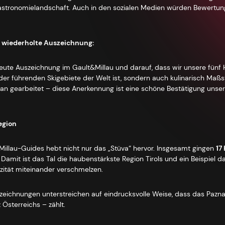
stronomielandschaft. Auch in den sozialen Medien würden Bewertung
ie wiederholte Auszeichnung:
neute Auszeichnung im Gault&Millau und darauf, dass wir unsere fünf
s der führenden Skigebiete der Welt ist, sondern auch kulinarisch Maß
ran gearbeitet – diese Anerkennung ist eine schöne Bestätigung uns
egion
illau-Guides hebt nicht nur das „Stüva“ hervor. Insgesamt gingen
17
mit ist das Tal die haubenstärkste Region Tirols und ein Beispiel dafü
izität miteinander verschmelzen.
szeichnungen unterstreichen auf eindrucksvolle Weise, dass das Pazn
 Österreichs – zählt.