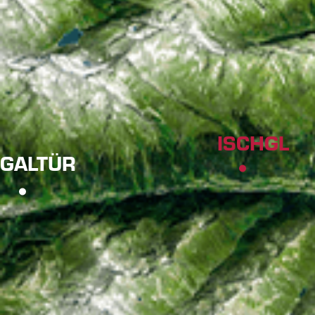
ISCHGL
GALTÜR