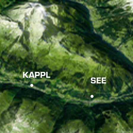
KAPPL
SEE