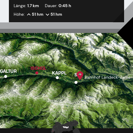
Länge:
1.7 km
Dauer:
0:45 h
Höhe:
51 hm
51 hm
ISCHGL
GALTÜR
KAPPL
SEE
Bahnhof Landeck-Zams