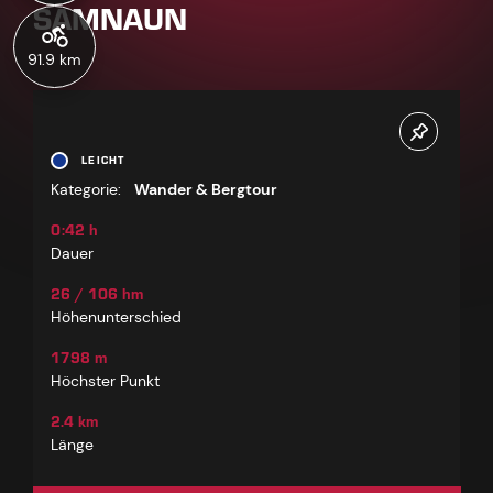
SAMNAUN
91.9 km
LEICHT
Kategorie:
Wander & Bergtour
0:42 h
Dauer
26 / 106 hm
Höhenunterschied
1798 m
Höchster Punkt
2.4 km
Länge