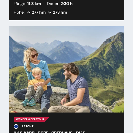
Länge:
11.8 km
Dauer:
2:30 h
Höhe:
277 hm
273 hm
WANDER & BERGTOUR
LEICHT