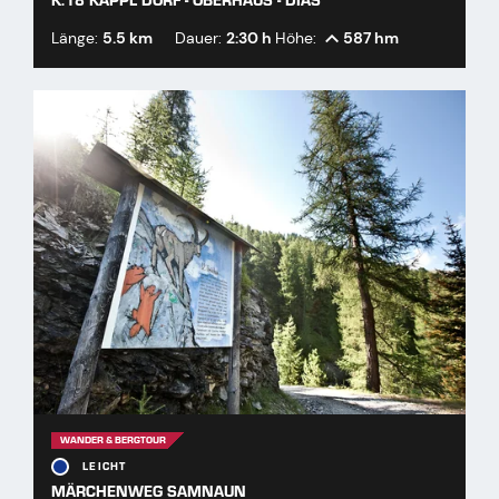
K.18 KAPPL DORF - OBERHAUS - DIAS
Länge:
5.5 km
Dauer:
2:30 h
Höhe:
587 hm
WANDER & BERGTOUR
LEICHT
MÄRCHENWEG SAMNAUN