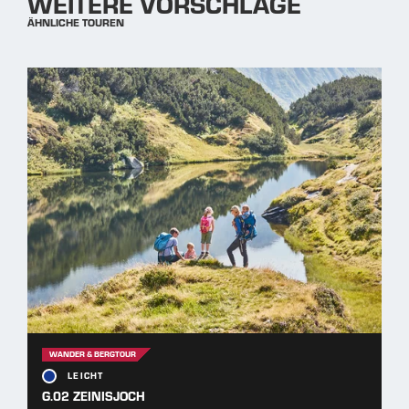
WEITERE VORSCHLÄGE
ÄHNLICHE TOUREN
WANDER & BERGTOUR
LEICHT
G.02 ZEINISJOCH